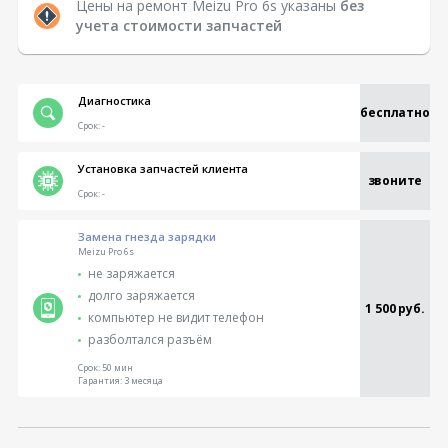
Цены на ремонт Meizu Pro 6s указаны
без
учета стоимости запчастей
Диагностика
бесплатно
Срок:
-
Установка запчастей клиента
звоните
Срок:
-
Замена гнезда зарядки
Meizu Pro 6s
не заряжается
долго заряжается
1 500 руб.
компьютер не видит телефон
разболтался разъём
Срок:
50 мин
Гарантия:
3 месяца