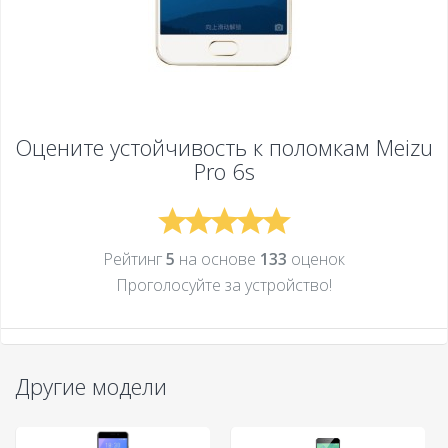
Оцените устойчивость к поломкам
Meizu
Pro 6s
Рейтинг
5
на основе
133
оценок
Проголосуйте за устройcтво!
Другие модели