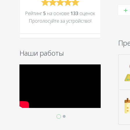
Рейтинг
5
на основе
133
оценок
Проголосуйте за устройcтво!
Пр
Наши работы