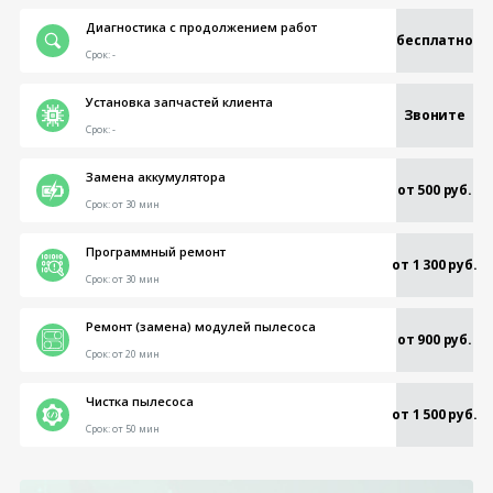
Диагностика с продолжением работ
бесплатно
Срок:
-
Установка запчастей клиента
Звоните
Срок:
-
Замена аккумулятора
от 500 руб.
Срок:
от 30 мин
Программный ремонт
от 1 300 руб.
Срок:
от 30 мин
Ремонт (замена) модулей пылесоса
от 900 руб.
Срок:
от 20 мин
Чистка пылесоса
от 1 500 руб.
Срок:
от 50 мин