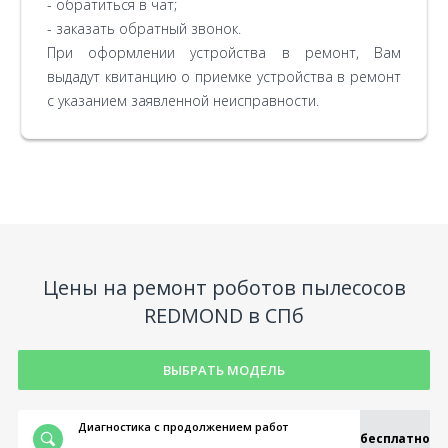
- обратиться в чат;
REDMOND, а также наличия необходимых
камера...), внешний вид, сборку и комплектность
отремонтированное устройство, необходимо
и оплатить работу по согласованной ранее
- заказать обратный звонок.
запчастей.
устройства.
иметь при себе либо выданную квитанцию, либо
стоимости. Кроме того, Вы получите гарантию на
При оформлении устройства в ремонт, Вам
паспорт для подтверждения личности.
все работы и запчасти сроком на 3 месяца.
На ноутбуках диагностика проводится бесплатно
выдадут квитанцию о приемке устройства в ремонт
только в случае, если получено согласие на
с указанием заявленной неисправности.
последующий ремонт. Если по результатам
диагностики ремонт ноутбука невозможен,
диагностика также бесплатна.
Цены на ремонт роботов пылесосов
REDMOND в СПб
ВЫБРАТЬ МОДЕЛЬ
Диагностика с продолжением работ
бесплатно