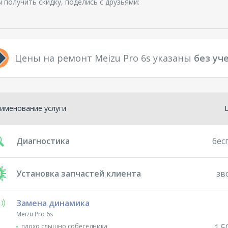
 получить скидку, поделись с друзьями:
Цены на ремонт Meizu Pro 6s указаны
без уч
именование услуги
Диагностика
бес
Установка запчастей клиента
зв
Замена динамика
Meizu Pro 6s
плохо слышно собеседника
1 5