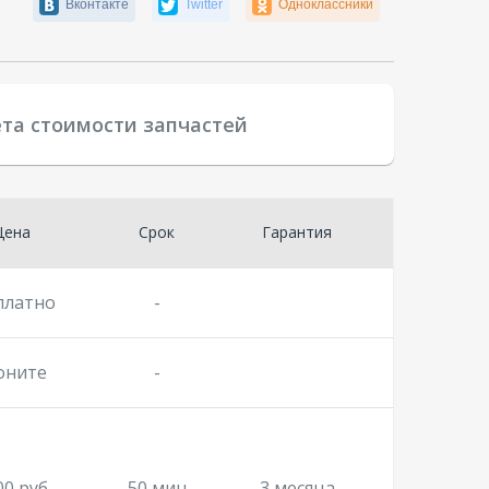
Вконтакте
Twitter
Одноклассники
ета стоимости запчастей
Цена
Срок
Гарантия
платно
-
оните
-
00 руб.
50 мин
3 месяца