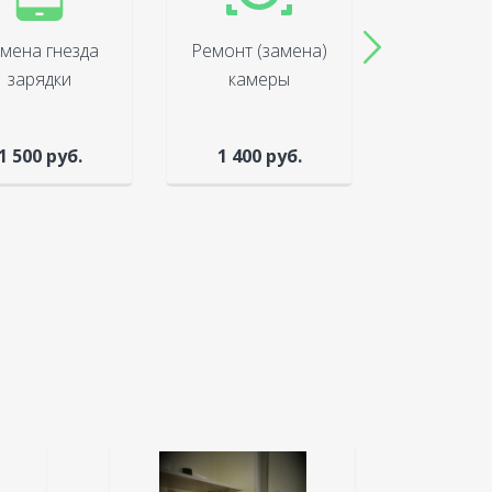
мена гнезда
Ремонт (замена)
Замена к
зарядки
камеры
(крыш
1 500 руб.
1 400 руб.
от 800 