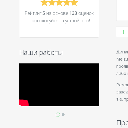
Рейтинг
5
на основе
133
оценок
Проголосуйте за устройcтво!
Наши работы
Динам
Meizu
прояв
либо 
Ремо
завед
т.е. 
Пр