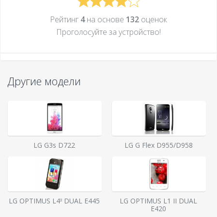
Рейтинг
4
на основе
132
оценок
Проголосуйте за устройcтво!
Другие модели
LG G3s D722
LG G Flex D955/D958
LG OPTIMUS L4ˡˡ DUAL E445
LG OPTIMUS L1 II DUAL
E420