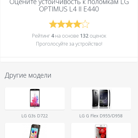
Оцените устойчивость к поломкам
LG
OPTIMUS L4 II E440
Рейтинг
4
на основе
132
оценок
Проголосуйте за устройcтво!
Другие модели
LG G3s D722
LG G Flex D955/D958