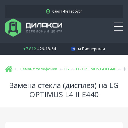
Санкт-Петербург
+7 812
426-18-64
м.Пионерская
Ремонт телефонов
LG
LG OPTIMUS L4 II E440
Замена стекла (дисплея) на LG
OPTIMUS L4 II E440