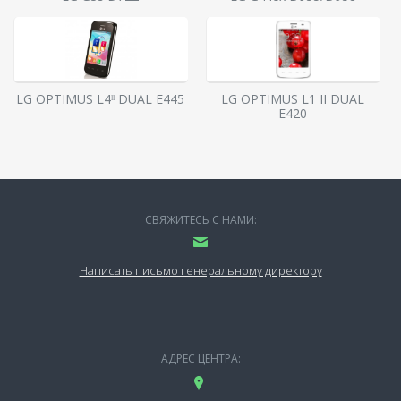
LG OPTIMUS L4ˡˡ DUAL E445
LG OPTIMUS L1 II DUAL
E420
СВЯЖИТЕСЬ С НАМИ:
Написать письмо генеральному директору
АДРЕС ЦЕНТРА: