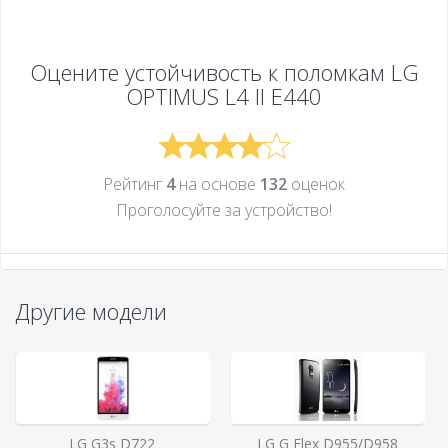
Оцените устойчивость к поломкам
LG
OPTIMUS L4 II E440
Рейтинг
4
на основе
132
оценок
Проголосуйте за устройcтво!
Другие модели
LG G3s D722
LG G Flex D955/D958