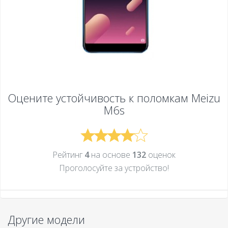
Оцените устойчивость к поломкам
Meizu
M6s
Рейтинг
4
на основе
132
оценок
Проголосуйте за устройcтво!
Другие модели