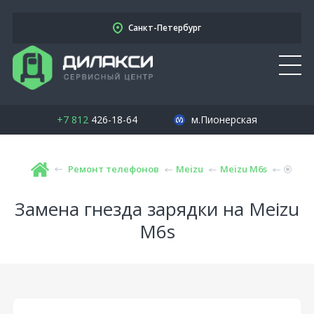
Санкт-Петербург
+7 812
426-18-64
м.Пионерская
Ремонт телефонов
Meizu
Meizu M6s
Замена гнезда зарядки на Meizu
M6s