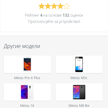
Рейтинг
4
на основе
132
оценок
Проголосуйте за устройcтво!
Другие модели
Meizu Pro 6 Plus
Meizu M5c
Meizu 16
Meizu M8 lite