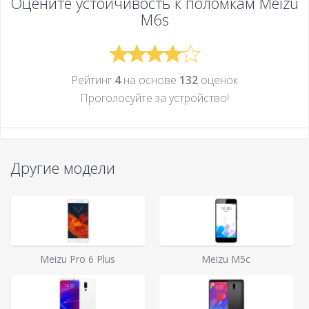
Оцените устойчивость к поломкам
Meizu
M6s
Рейтинг
4
на основе
132
оценок
Проголосуйте за устройcтво!
Другие модели
Meizu Pro 6 Plus
Meizu M5c