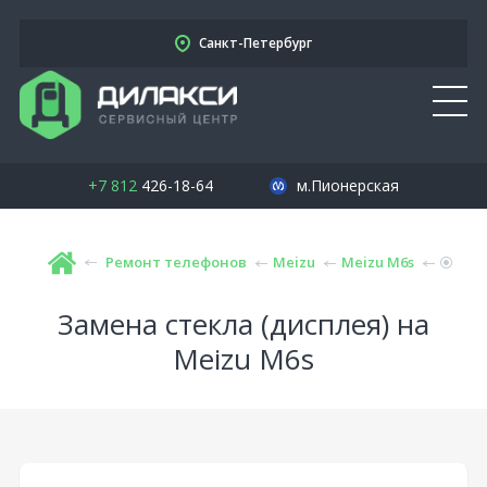
Санкт-Петербург
+7 812
426-18-64
м.Пионерская
Ремонт телефонов
Meizu
Meizu M6s
Замена стекла (дисплея) на
Meizu M6s