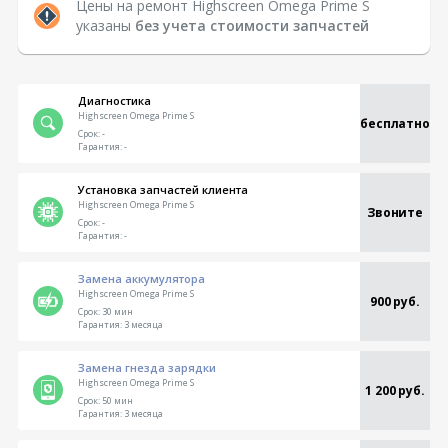
Цены на ремонт Highscreen Omega Prime S
указаны
без учета стоимости запчастей
Диагностика
Highscreen Omega Prime S
бесплатно
Срок:
-
Гарантия:
-
Установка запчастей клиента
Highscreen Omega Prime S
Звоните
Срок:
-
Гарантия:
-
Замена аккумулятора
Highscreen Omega Prime S
900 руб.
Срок:
30 мин
Гарантия:
3 месяца
Замена гнезда зарядки
Highscreen Omega Prime S
1 200 руб.
Срок:
50 мин
Гарантия:
3 месяца