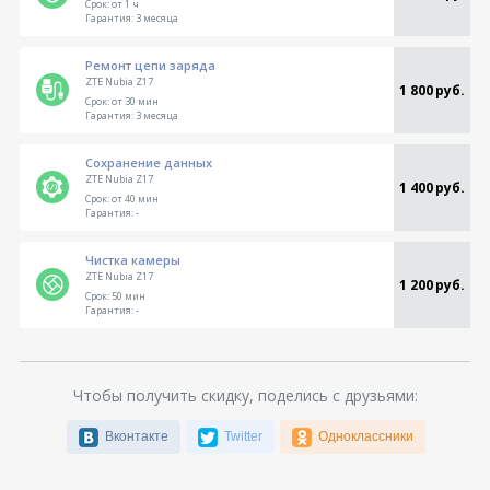
Срок:
от 1 ч
Гарантия:
3 месяца
Ремонт цепи заряда
ZTE Nubia Z17
1 800 руб.
Срок:
от 30 мин
Гарантия:
3 месяца
Сохранение данных
ZTE Nubia Z17
1 400 руб.
Срок:
от 40 мин
Гарантия:
-
Чистка камеры
ZTE Nubia Z17
1 200 руб.
Срок:
50 мин
Гарантия:
-
Чтобы получить скидку, поделись с друзьями:
Вконтакте
Twitter
Одноклассники