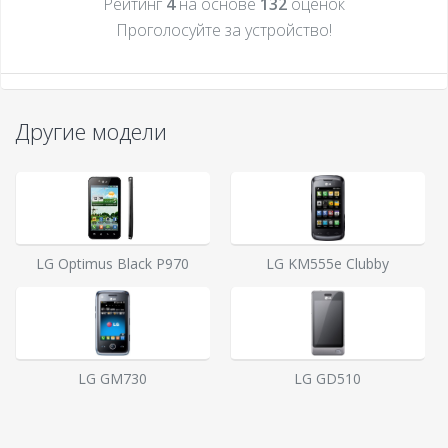
Рейтинг
4
на основе
132
оценок
Проголосуйте за устройcтво!
Другие модели
LG Optimus Black P970
LG KM555e Clubby
LG GM730
LG GD510