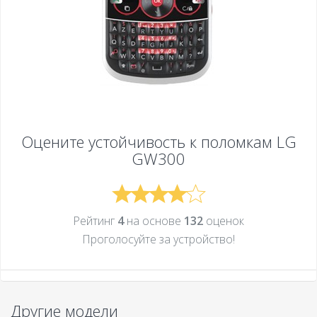
Оцените устойчивость к поломкам
LG
GW300
Рейтинг
4
на основе
132
оценок
Проголосуйте за устройcтво!
Другие модели