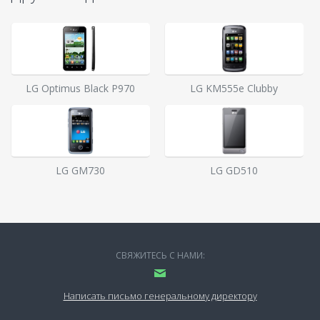
LG Optimus Black P970
LG KM555e Clubby
LG GM730
LG GD510
СВЯЖИТЕСЬ С НАМИ:
Написать письмо генеральному директору