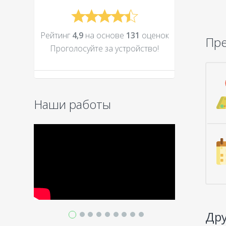
Рейтинг
4,9
на основе
131
оценок
Пр
Проголосуйте за устройcтво!
Наши работы
Дру