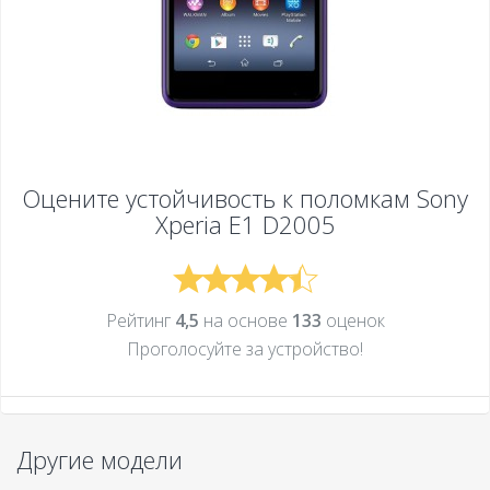
Оцените устойчивость к поломкам
Sony
Xperia E1 D2005
Рейтинг
4,5
на основе
133
оценок
Проголосуйте за устройcтво!
Другие модели