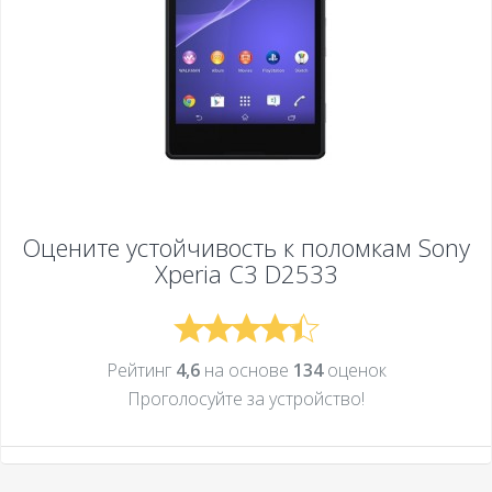
Оцените устойчивость к поломкам
Sony
Xperia C3 D2533
Рейтинг
4,6
на основе
134
оценок
Проголосуйте за устройcтво!