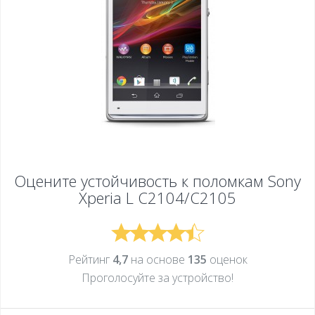
Оцените устойчивость к поломкам
Sony
Xperia L C2104/C2105
Рейтинг
4,7
на основе
135
оценок
Проголосуйте за устройcтво!