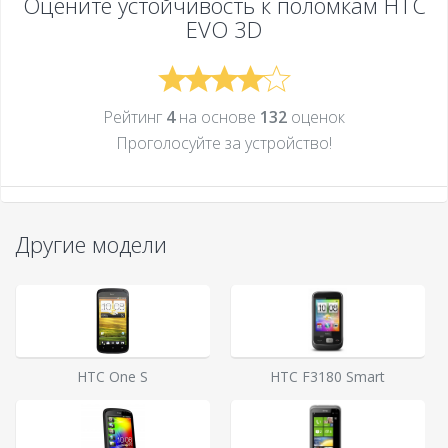
Оцените устойчивость к поломкам
HTC
EVO 3D
Рейтинг
4
на основе
132
оценок
Проголосуйте за устройcтво!
Другие модели
HTC One S
HTC F3180 Smart