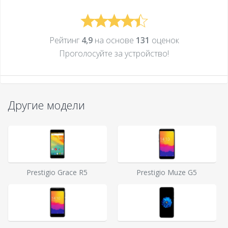
Рейтинг
4,9
на основе
131
оценок
Проголосуйте за устройcтво!
Другие модели
Prestigio Grace R5
Prestigio Muze G5