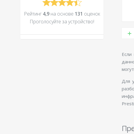
Рейтинг
4,9
на основе
131
оценок
Проголосуйте за устройcтво!
Если 
данн
могут
Для 
разбо
инфр
Prest
Пр