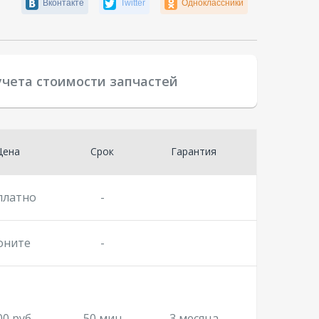
Вконтакте
Twitter
Одноклассники
учета стоимости запчастей
Цена
Срок
Гарантия
платно
-
оните
-
00 руб.
50 мин
3 месяца