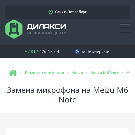
Санкт-Петербург
+7 812
426-18-64
м.Пионерская
Ремонт телефонов
Meizu
Meizu M6 Note
Замена микрофона на Meizu M6
Note