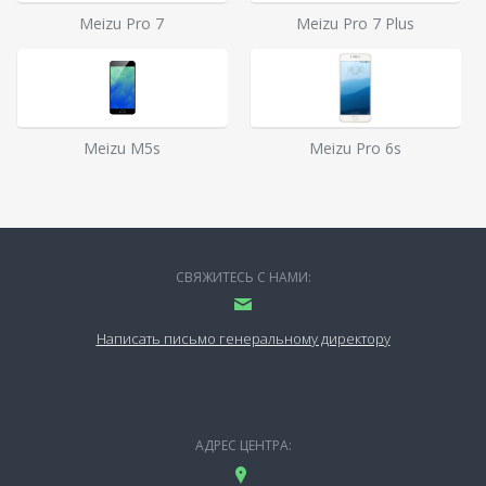
Meizu Pro 7
Meizu Pro 7 Plus
Meizu M5s
Meizu Pro 6s
СВЯЖИТЕСЬ С НАМИ:
Написать письмо генеральному директору
АДРЕС ЦЕНТРА: