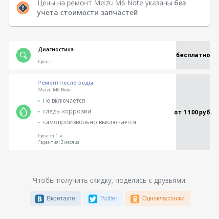
Цены на ремонт Meizu M6 Note указаны
без
учета стоимости запчастей
Диагностика
бесплатно
Срок:
-
Ремонт после воды
Meizu M6 Note
не включается
следы коррозии
от 1 100 руб.
самопроизвольно выключается
Срок:
от 1 ч
Гарантия:
3 месяца
Чтобы получить скидку, поделись с друзьями:
Вконтакте
Twitter
Одноклассники