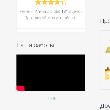
Рейтинг
4,9
на основе
131
оценок
Проголосуйте за устройcтво!
Пр
Наши работы
Дру