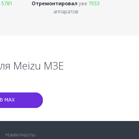
е
5781
Отремонтировал
уже
7553
аппаратов
для Meizu M3E
РЕЖИМ РАБОТЫ: