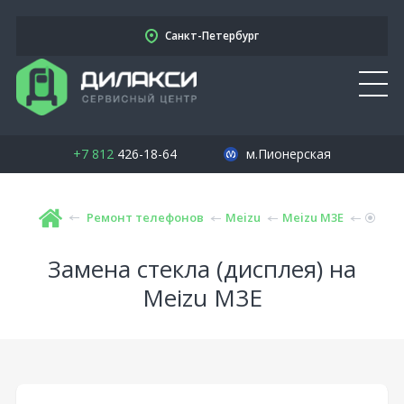
Санкт-Петербург
+7 812
426-18-64
м.Пионерская
Ремонт телефонов
Meizu
Meizu M3E
Замена стекла (дисплея) на
Meizu M3E