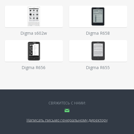
Digma s602w
Digma R658
Digma R656
Digma R655
СВЯЖИТЕСЬ С НАМИ:
Написать письмо генеральному директору