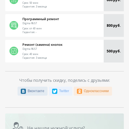
Срок:
50 мин
Гарантия:
3 месяца
Программный ремонт
Digma R657
800 руб.
Срок:
от 40 мин
Гарантия:
-
Ремонт (замена) кнопок
Digma R657
500 руб.
Срок:
40 мин
Гарантия:
3 месяца
Чтобы получить скидку, поделись с друзьями:
Вконтакте
Twitter
Одноклассники
Не нашли нужной услуги?