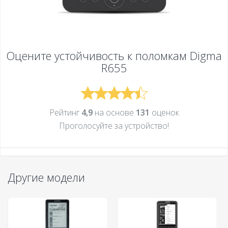
Оцените устойчивость к поломкам
Digma
R655
Рейтинг
4,9
на основе
131
оценок
Проголосуйте за устройcтво!
Другие модели