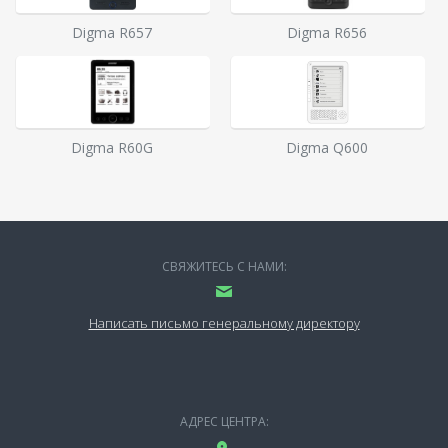
Digma R657
Digma R656
Digma R60G
Digma Q600
СВЯЖИТЕСЬ С НАМИ:
Написать письмо генеральному директору
АДРЕС ЦЕНТРА: