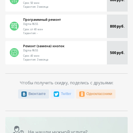
Срок:
50 мин
Гарантия:
3 месяца
Программный ремонт
Digma R655
800 руб.
Срок:
от 40 мин
Гарантия:
-
Ремонт (замена) кнопок
Digma R655
500 руб.
Срок:
40 мин
Гарантия:
3 месяца
Чтобы получить скидку, поделись с друзьями:
Вконтакте
Twitter
Одноклассники
Не нашли нужной услуги?