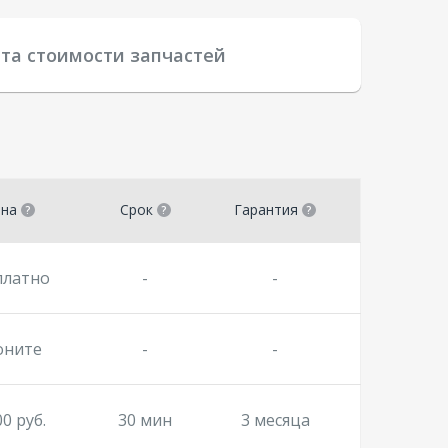
ета стоимости запчастей
ена
Срок
Гарантия
платно
-
-
оните
-
-
00 руб.
30 мин
3 месяца