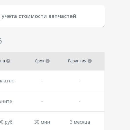
 учета стоимости запчастей
б
ена
Срок
Гарантия
платно
-
-
оните
-
-
00 руб.
30 мин
3 месяца