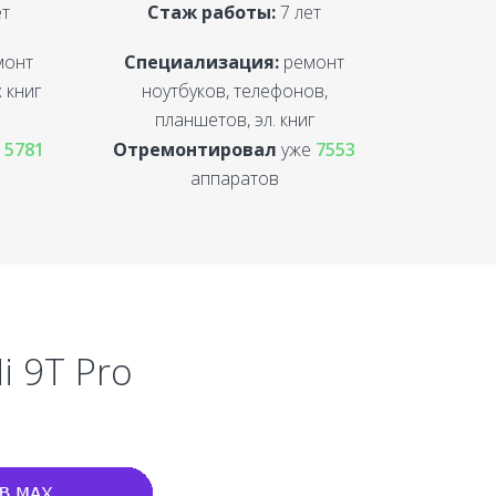
ет
Стаж работы:
7 лет
монт
Специализация:
ремонт
 книг
ноутбуков, телефонов,
планшетов, эл. книг
е
5781
Отремонтировал
уже
7553
аппаратов
i 9T Pro