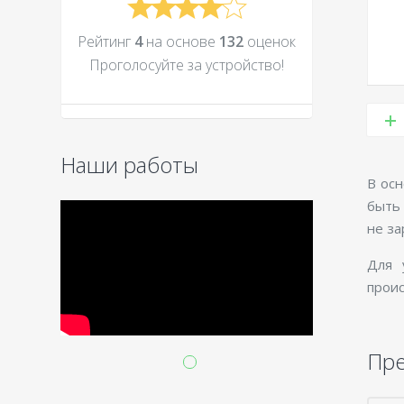
Рейтинг
4
на основе
132
оценок
Проголосуйте за устройcтво!
Наши работы
В осн
быть 
не за
Для 
проис
Пр