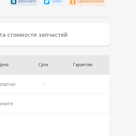
Вконтакте
Twitter
Одноклассники
та стоимости запчастей
Цена
Срок
Гарантия
платно
-
оните
-