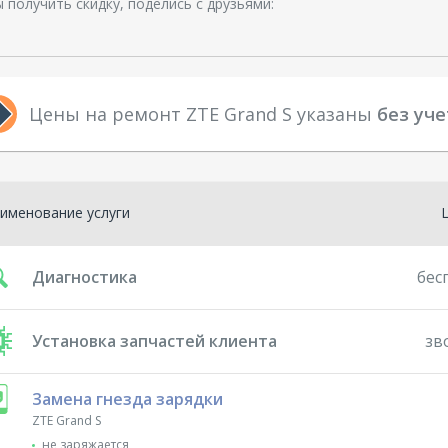
 получить скидку, поделись с друзьями:
Цены на ремонт ZTE Grand S указаны
без уче
именование услуги
Диагностика
бес
Установка запчастей клиента
зв
Замена гнезда зарядки
ZTE Grand S
не заряжается