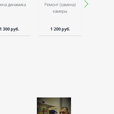
ена динамика
Ремонт (замена)
Замена к
камеры
(крыш
1 300 руб.
1 200 руб.
от 600 