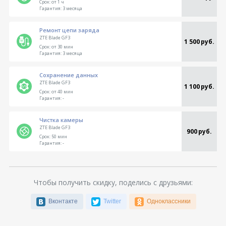
Срок:
от 1 ч
Гарантия:
3 месяца
Ремонт цепи заряда
ZTE Blade GF3
1 500 руб.
Срок:
от 30 мин
Гарантия:
3 месяца
Сохранение данных
ZTE Blade GF3
1 100 руб.
Срок:
от 40 мин
Гарантия:
-
Чистка камеры
ZTE Blade GF3
900 руб.
Срок:
50 мин
Гарантия:
-
Чтобы получить скидку, поделись с друзьями:
Вконтакте
Twitter
Одноклассники