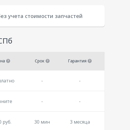
без учета стоимости запчастей
 СПб
ена
Срок
Гарантия
платно
-
-
оните
-
-
0 руб.
30 мин
3 месяца