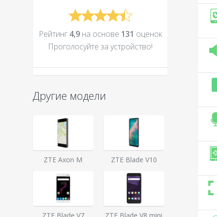
Рейтинг
4,9
на основе
131
оценок
Проголосуйте за устройcтво!
Другие модели
ZTE Axon M
ZTE Blade V10
ZTE Blade V7
ZTE Blade V8 mini