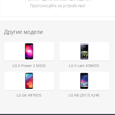
Проголосуйте за устройcтво!
Другие модели
LG X Power 2 M320
LG X cam K580DS
LG G6 H870DS
LG K8 (2017) X240