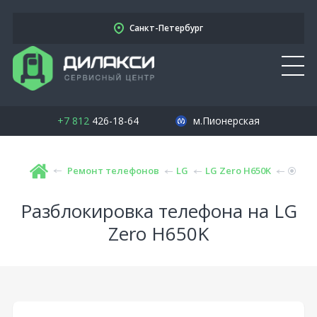
Санкт-Петербург
+7 812
426-18-64
м.Пионерская
Ремонт телефонов
LG
LG Zero H650K
Разблокировка телефона на LG
Zero H650K