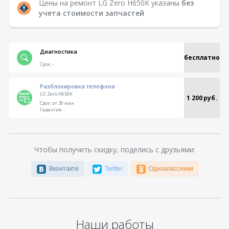
Цены на ремонт LG Zero H650K указаны
без
учета стоимости запчастей
Диагностика
бесплатно
Срок:
-
Разблокировка телефона
LG Zero H650K
1 200 руб.
Срок:
от 30 мин
Гарантия:
-
Чтобы получить скидку, поделись с друзьями:
Вконтакте
Twitter
Одноклассники
Наши работы