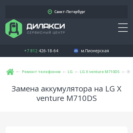
Санкт-Петербург
+7 812
426-18-64
м.Пионерская
Ремонт телефонов
LG
LG X venture M710DS
Замена аккумулятора на LG X
venture M710DS