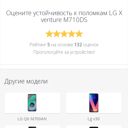
Оцените устойчивость к поломкам
LG X
venture M710DS
Рейтинг
5
на основе
132
оценок
Проголосуйте за устройcтво!
Другие модели
LG Q6 M700AN
Lg v30