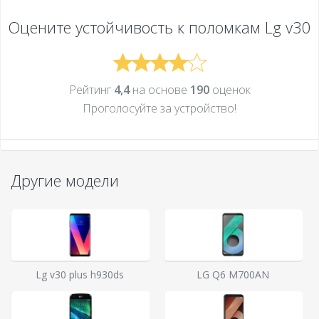
Оцените устойчивость к поломкам
Lg v30
Рейтинг
4,4
на основе
190
оценок
Проголосуйте за устройcтво!
Другие модели
Lg v30 plus h930ds
LG Q6 M700AN