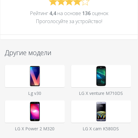
Рейтинг
4,4
на основе
136
оценок
Проголосуйте за устройcтво!
Другие модели
Lg v30
LG X venture M710DS
LG X Power 2 M320
LG X cam K580DS