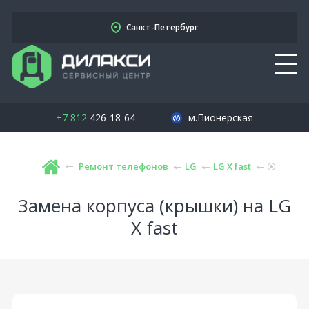
Санкт-Петербург
+7 812
426-18-64
м.Пионерская
Ремонт телефонов
LG
LG X fast
Замена корпуса (крышки) на LG
X fast