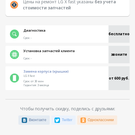
Цены на ремонт LG X fast указаны
без учета
стоимости запчастей
Диагностика
бесплатно
Срок:
-
Установка запчастей клиента
звоните
Срок:
-
Замена корпуса (крышки)
LG X fast
от 600 руб.
Срок:
от 30 мин
Гарантия:
3 месяца
Чтобы получить скидку, поделись с друзьями:
Вконтакте
Twitter
Одноклассники