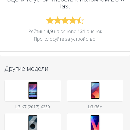
fast
Рейтинг
4,9
на основе
131
оценок
Проголосуйте за устройcтво!
Другие модели
LG K7 (2017) X230
LG G6+