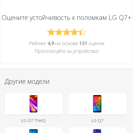
Оцените устойчивость к поломкам
LG Q7+
Рейтинг
4,9
на основе
131
оценок
Проголосуйте за устройcтво!
Другие модели
LG G7 ThinQ
LG Q7