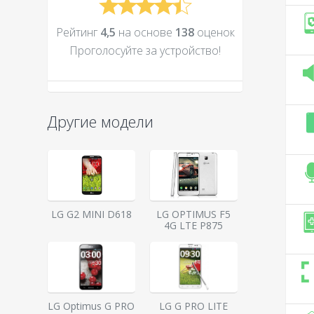
Рейтинг
4,5
на основе
138
оценок
Проголосуйте за устройcтво!
Другие модели
LG G2 MINI D618
LG OPTIMUS F5
4G LTE P875
LG Optimus G PRO
LG G PRO LITE