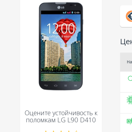
Це
На
Оцените устойчивость к
поломкам
LG L90 D410