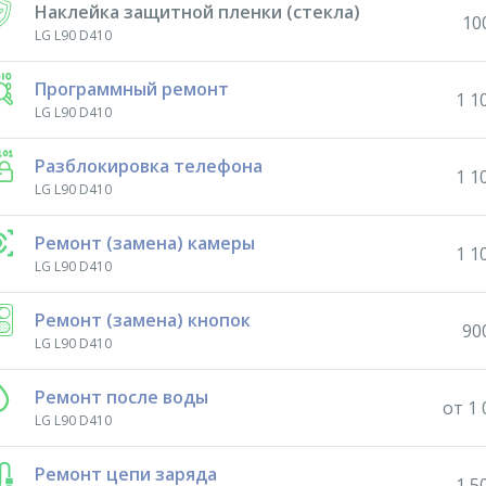
Наклейка защитной пленки (стекла)
10
LG L90 D410
Программный ремонт
1 1
LG L90 D410
Разблокировка телефона
1 1
LG L90 D410
Ремонт (замена) камеры
1 1
LG L90 D410
Ремонт (замена) кнопок
90
LG L90 D410
Ремонт после воды
от 1 
LG L90 D410
Ремонт цепи заряда
1 5