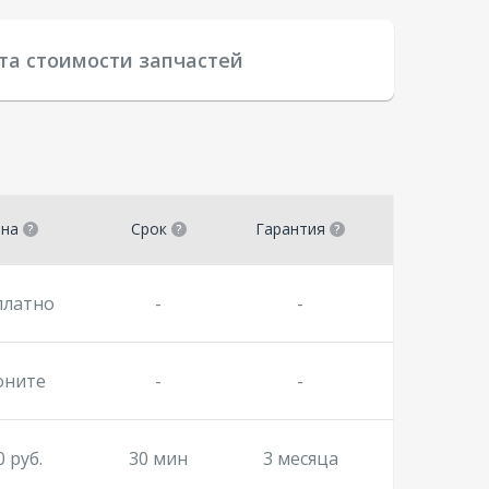
та стоимости запчастей
ена
Срок
Гарантия
платно
-
-
оните
-
-
0 руб.
30 мин
3 месяца