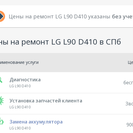
Цены на ремонт LG L90 D410 указаны
без уче
ны на ремонт LG L90 D410 в СПб
именование услуги
Ц
Диагностика
бес
LG L90 D410
Установка запчастей клиента
Зв
LG L90 D410
Замена аккумулятора
90
LG L90 D410