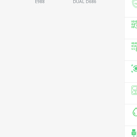
E988
DUAL D686