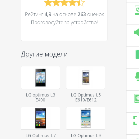
Рейтинг
4,9
на основе
263
оценок
Проголосуйте за устройcтво!
Другие модели
LG optimus L3
LG Optimus L5
E400
E610/E612
LG Optimus L7
LG Optimus L9