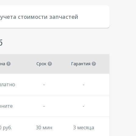
 учета стоимости запчастей
б
ена
Срок
Гарантия
платно
-
-
оните
-
-
0 руб.
30 мин
3 месяца