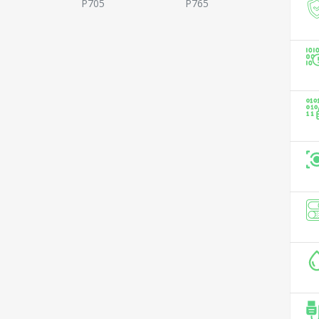
P705
P765