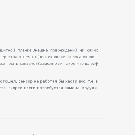
защитной пленке.Внешне повреждений ни каких
перестал отвечать(вертикальная полоса около 1
может быть связано?Возможно ли такое что шлейф
отошел, сенсор не работал бы хаотично, т.е. в
те, скорее всего потребуется замена модуля,