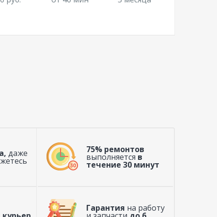
75% ремонтов
а,
даже
выполняется
в
ажетесь
течение 30 минут
Гарантия
на работу
 курьер
и запчасти
до 6