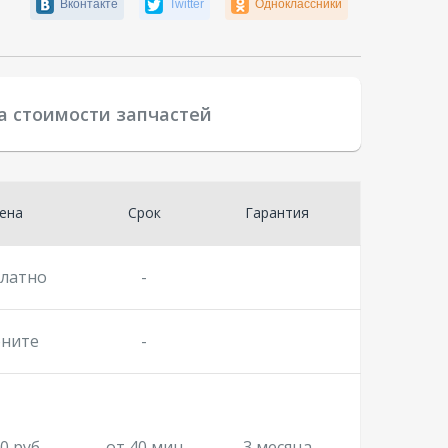
Вконтакте
Twitter
Одноклассники
а стоимости запчастей
ена
Срок
Гарантия
платно
-
оните
-
0 руб.
от 40 мин
3 месяца