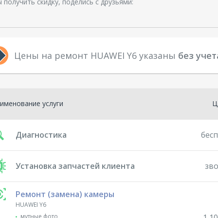
 получить скидку, поделись с друзьями:
Цены на ремонт HUAWEI Y6 указаны
без учет
именование услуги
Ц
Диагностика
бес
Установка запчастей клиента
зв
Ремонт (замена) камеры
HUAWEI Y6
мутные фото
1 10