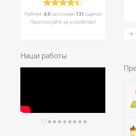
Рейтинг
4,9
на основе
131
оценок
Проголосуйте за устройcтво!
Наши работы
Пр