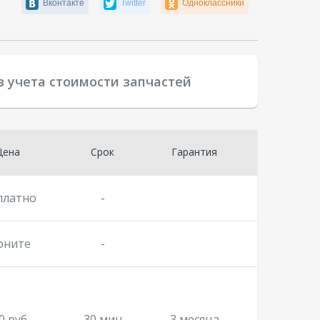
Вконтакте
Twitter
Одноклассники
з учета стоимости запчастей
Цена
Срок
Гарантия
платно
-
оните
-
0 руб.
30 мин
3 месяца