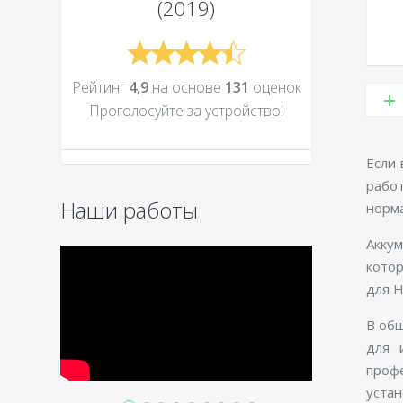
(2019)
Рейтинг
4,9
на основе
131
оценок
Проголосуйте за устройcтво!
Если 
рабо
Наши работы
норма
Акку
кото
для H
В общ
для 
проф
устан