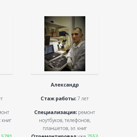
Александр
ет
Стаж работы:
7 лет
монт
Специализация:
ремонт
 книг
ноутбуков, телефонов,
планшетов, эл. книг
е
5781
Отремонтировал
уже
7553