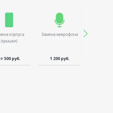
мена корпуса
Замена микрофона
Замена 
(крышки)
(диспл
т 500 руб.
1 200 руб.
1 100 