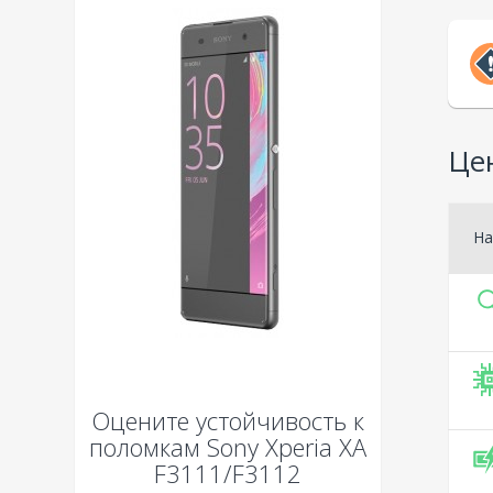
Цен
На
Оцените устойчивость к
поломкам
Sony Xperia XA
F3111/F3112