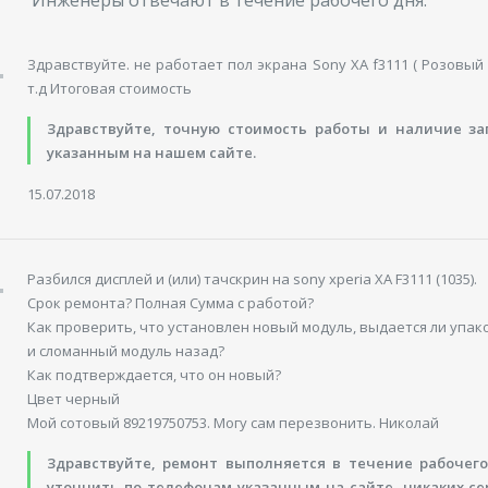
Здравствуйте. не работает пол экрана Sony XA f3111 ( Розовый 
т.д Итоговая стоимость
Здравствуйте, точную стоимость работы и наличие з
указанным на нашем сайте.
15.07.2018
Разбился дисплей и (или) тачскрин на sony xperia XA F3111 (1035).
Срок ремонта? Полная Сумма с работой?
Как проверить, что установлен новый модуль, выдается ли упако
и сломанный модуль назад?
Как подтверждается, что он новый?
Цвет черный
Мой сотовый 89219750753. Могу сам перезвонить. Николай
Здравствуйте, ремонт выполняется в течение рабочег
уточнить по телефонам указанным на сайте, никаких се