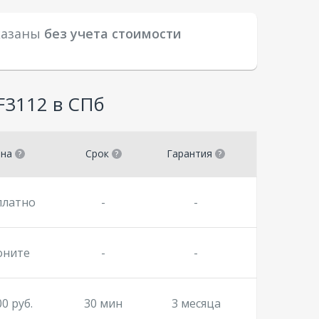
указаны
без учета стоимости
F3112 в СПб
ена
Срок
Гарантия
платно
-
-
оните
-
-
00 руб.
30 мин
3 месяца