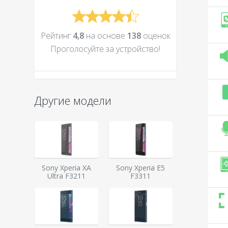
Рейтинг
4,8
на основе
138
оценок
Проголосуйте за устройcтво!
Другие модели
Sony Xperia XA
Sony Xperia E5
Ultra F3211
F3311