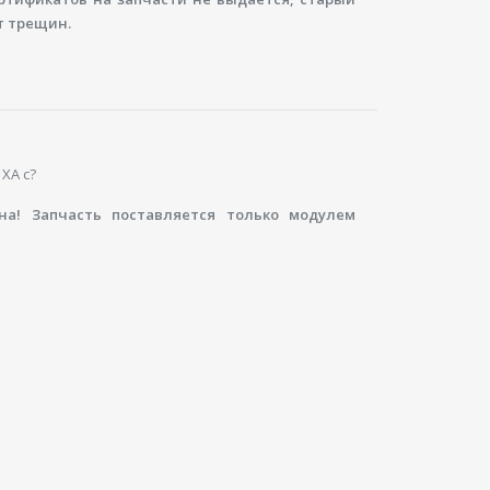
т трещин.
XA с?
на! Запчасть поставляется только модулем