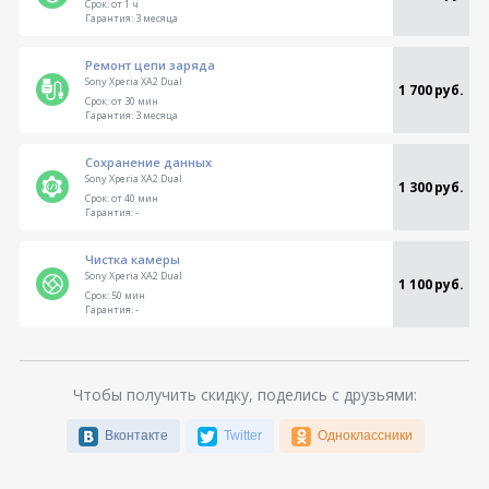
Срок:
от 1 ч
Гарантия:
3 месяца
Ремонт цепи заряда
Sony Xperia XA2 Dual
1 700 руб.
Срок:
от 30 мин
Гарантия:
3 месяца
Сохранение данных
Sony Xperia XA2 Dual
1 300 руб.
Срок:
от 40 мин
Гарантия:
-
Чистка камеры
Sony Xperia XA2 Dual
1 100 руб.
Срок:
50 мин
Гарантия:
-
Чтобы получить скидку, поделись с друзьями:
Вконтакте
Twitter
Одноклассники