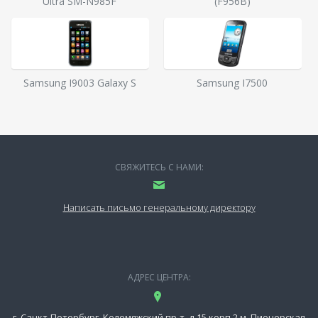
Ultra SM-N985F
(F956B)
Samsung I9003 Galaxy S
Samsung I7500
СВЯЖИТЕСЬ С НАМИ:
Написать письмо генеральному директору
АДРЕС ЦЕНТРА:
г. Санкт-Петербург, Коломяжский пр-т, д.15 корп.2 м. Пионерская