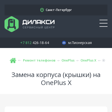
Санкт-Петербург
+7 812
426-18-64
м.Пионерская
Ремонт телефонов
OnePlus
OnePlus X
Замена корпуса (крышки) на
OnePlus X