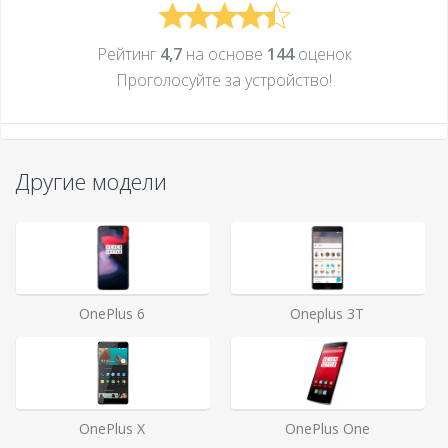
Рейтинг
4,7
на основе
144
оценок
Проголосуйте за устройcтво!
Другие модели
OnePlus 6
Oneplus 3T
OnePlus X
OnePlus One