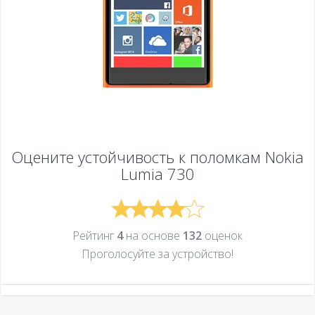
Оцените устойчивость к поломкам
Nokia
Lumia 730
Рейтинг
4
на основе
132
оценок
Проголосуйте за устройcтво!