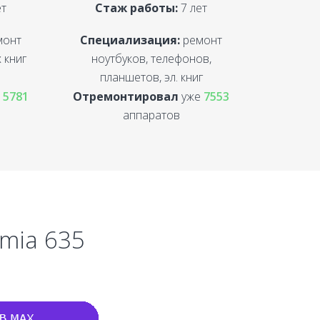
ет
Стаж работы:
7 лет
монт
Специализация:
ремонт
 книг
ноутбуков, телефонов,
планшетов, эл. книг
е
5781
Отремонтировал
уже
7553
аппаратов
umia 635