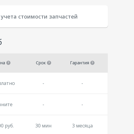
 учета стоимости запчастей
б
ена
Срок
Гарантия
платно
-
-
оните
-
-
00 руб.
30 мин
3 месяца